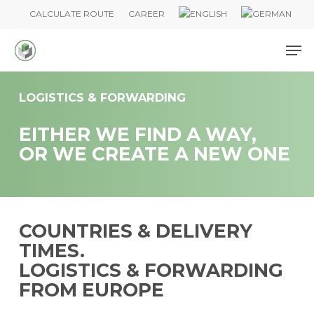
Skip
CALCULATE ROUTE
CAREER
to
Me
main
content
LOGISTICS & FORWARDING
EITHER WE FIND A WAY,
OR WE CREATE A NEW ONE
COUNTRIES & DELIVERY
TIMES.
LOGISTICS & FORWARDING
FROM EUROPE