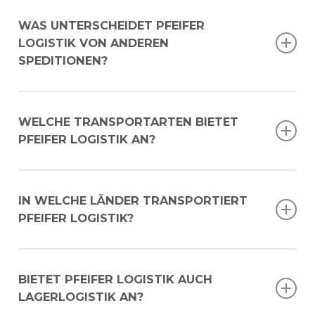
WAS UNTERSCHEIDET PFEIFER
LOGISTIK VON ANDEREN
SPEDITIONEN?
Wir stehen für
persönliche Beratung,
Termintreue, individuelle Lösungen und
WELCHE TRANSPORTARTEN BIETET
langjährige Erfahrung
im internationalen
PFEIFER LOGISTIK AN?
Speditionsgeschäft. Ihre Anforderungen
sind unser Antrieb!
Wir bieten Komplettladungen (FTL),
Teilladungen (LTL), Expressversand,
IN WELCHE LÄNDER TRANSPORTIERT
Sondertransporte sowie
PFEIFER LOGISTIK?
temperaturgeführte Transporte –
europaweit.
Unser Schwerpunkt liegt auf
internationalen
Transporten in Europa
– insbesondere nach
BIETET PFEIFER LOGISTIK AUCH
Griechenland
,
Zypern
,
Italien
,
Spanien
,
LAGERLOGISTIK AN?
Frankreich
,
Österreich
,
Polen
und viele