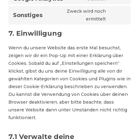
google-
Consent
service
adsense
to
Zweck wird noch
wpml
Sonstiges
service
Consent
ermittelt
google-
to
7. Einwilligung
analytics
service
sonstiges
Wenn du unsere Website das erste Mal besuchst,
zeigen wir dir ein Pop-Up mit einer Erklärung über
Cookies. Sobald du auf „Einstellungen speichern“
klickst, gibst du uns deine Einwilligung alle von dir
gewählten Kategorien von Cookies und Plugins wie in
dieser Cookie-Erklärung beschrieben zu verwenden.
Du kannst die Verwendung von Cookies über deinen
Browser deaktivieren, aber bitte beachte, dass
unsere Website dann unter Umständen nicht richtig
funktioniert.
7.1 Verwalte deine