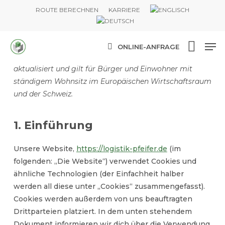
Skip
ROUTE BERECHNEN
KARRIERE
to
main
Me
content
ONLINE-ANFRAGE
Diese Cookie-Richtlinie wurde zuletzt am Juni 19, 2025
aktualisiert und gilt für Bürger und Einwohner mit
ständigem Wohnsitz im Europäischen Wirtschaftsraum
und der Schweiz.
1. Einführung
Unsere Website,
https://logistik-pfeifer.de
(im
folgenden: „Die Website“) verwendet Cookies und
ähnliche Technologien (der Einfachheit halber
werden all diese unter „Cookies“ zusammengefasst).
Cookies werden außerdem von uns beauftragten
Drittparteien platziert. In dem unten stehendem
Dokument informieren wir dich über die Verwendung