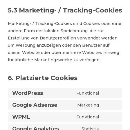
5.3 Marketing- / Tracking-Cookies
Marketing- / Tracking-Cookies sind Cookies oder eine
andere Form der lokalen Speicherung, die zur
Erstellung von Benutzerprofilen verwendet werden,
um Werbung anzuzeigen oder den Benutzer auf
dieser Website oder über mehrere Websites hinweg
für ähnliche Marketingzwecke zu verfolgen.
6. Platzierte Cookies
WordPress
Funktional
Consent
to
Google Adsense
Marketing
Consent
service
to
WPML
Funktional
wordpress
Consent
service
to
Google Analytics
Statistik