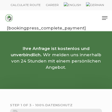
Skip
CALCULATE ROUTE
CAREER
to
Me
main
content
[bookingpress_complete_payment]
Ihre Anfrage ist kostenlos und
unverbindlich.
Wir melden uns innerhalb
von 24 Stunden mit einem persönlichen
Angebot.
STEP
1
OF
3
- 100% DATENSCHUTZ
0%