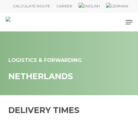
Skip
CALCULATE ROUTE
CAREER
to
Me
main
content
LOGISTICS & FORWARDING
NETHERLANDS
DELIVERY TIMES