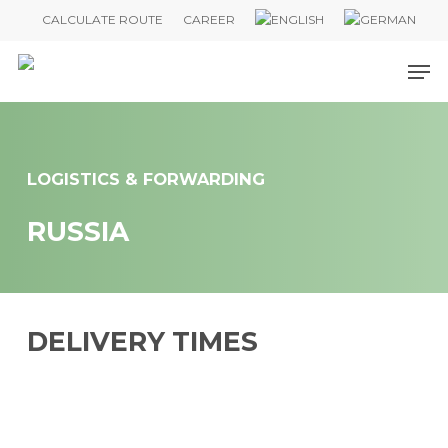
Skip
CALCULATE ROUTE
CAREER
to
Me
main
content
LOGISTICS & FORWARDING
RUSSIA
DELIVERY TIMES